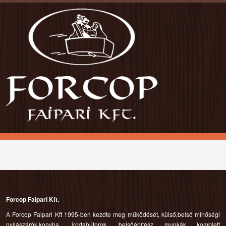
Forcop Faipari Kft.
A Forcop Faipari Kft 1995-ben kezdte meg működését, külső,belső minőségi
nyílászárók,konyha, irodabútorok, belsőépítész munkák komplett