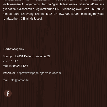
kivitelezésére.A folyamatos technológiai fejlesztésnek köszönhetően ma
gyártott fa nyílászárók a legkorszerűbb CNC technológiával készül 68-78-88
mm-es Euro szabvány szerint, MSZ EN ISO 9001:2001 minőségirányítási
rendszerben. CE minősítéssel.
Elérhetőságeink
Forcop Kft.7831 Pellérd, József A. 22
72/587-017
Mobil: 20/9213-546
Vasalatok:
https://www.pajta-ajto-vasalat.com
mail:
info@forcop.hu